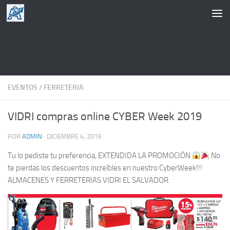
Saltar al contenido
EVENTOS
/
FERRETERIA
VIDRI compras online CYBER Week 2019
POR
ADMIN
·
DICIEMBRE 4, 2019
Tu lo pediste tu preferencia, EXTENDIDA LA PROMOCIÓN
No
te pierdas los descuentos increíbles en nuestro CyberWeek!!!
ALMACENES Y FERRETERIAS VIDRI EL SALVADOR.