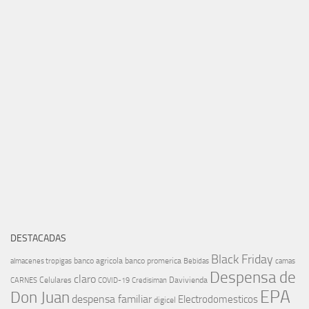
DESTACADAS
Black Friday
banco agricola
banco promerica
almacenes tropigas
Bebidas
camas
Despensa de
claro
Celulares
Davivienda
CARNES
COVID-19
Credisiman
EPA
Don Juan
despensa familiar
Electrodomesticos
digicel