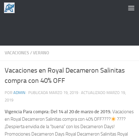
Saltar al contenido
VACACIONES
/
VERANO
Vacaciones en Royal Decameron Salinitas
compra con 40% OFF
POR
ADMIN
· PUBLICADA
MARZO 19, 2019
· ACTUALIZADO
MARZO 19,
2019
Vigencia Para compra: Del 14 al 20 de marzo de 2019.
Vacaciones
en Royal Decameron Salinitas compra con 40% OFF????
????
¡Despierta envidia de la “buena” con los Decameron Days!
Promociones Decameron Days Royal Decameron Salinitas Royal