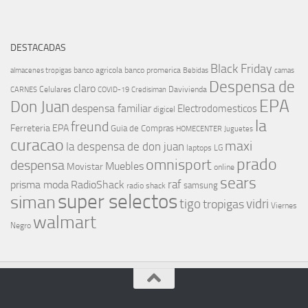
DESTACADAS
Black Friday
banco agricola
banco promerica
almacenes tropigas
Bebidas
camas
Despensa de
claro
Celulares
Davivienda
CARNES
COVID-19
Credisiman
EPA
Don Juan
despensa familiar
Electrodomesticos
digicel
la
freund
Ferreteria EPA
Guia de Compras
HOMECENTER
Juguetes
curacao
maxi
la despensa de don juan
laptops
LG
prado
omnisport
despensa
Muebles
Movistar
online
sears
raf
prisma moda
RadioShack
samsung
radio shack
super selectos
siman
tigo
vidri
tropigas
Viernes
walmart
Negro