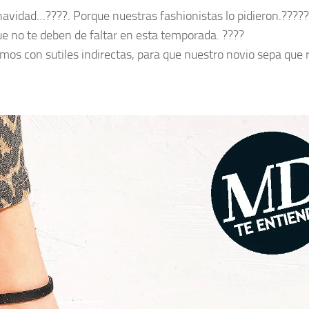
vidad…????. Porque nuestras fashionistas lo pidieron.?????
ue no te deben de faltar en esta temporada. ????
s con sutiles indirectas, para que nuestro novio sepa que 