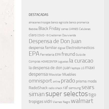
DESTACADAS
banco agricola
banco promerica
almacenes tropigas
Black Friday
Celulares
Bebidas
camas
CARNES
claro
Davivienda
COVID-19
Credisiman
Despensa de Don Juan
despensa familiar
Electrodomesticos
digicel
EPA
freund
Ferreteria EPA
Guia de
la curacao
Compras
HOMECENTER
Juguetes
maxi
la despensa de don juan
laptops
LG
despensa
Muebles
Movistar
prado
omnisport
prisma moda
online
sears
raf
RadioShack
samsung
radio shack
super selectos
siman
tigo
walmart
vidri
tropigas
Viernes Negro