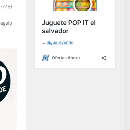
??? El
regalo