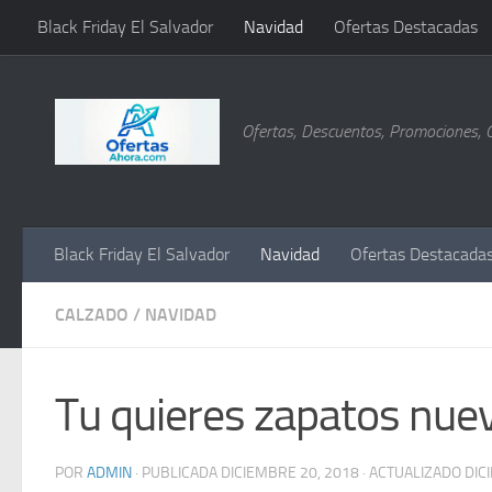
Black Friday El Salvador
Navidad
Ofertas Destacadas
Saltar al contenido
Ofertas, Descuentos, Promociones, 
Black Friday El Salvador
Navidad
Ofertas Destacada
CALZADO
/
NAVIDAD
Tu quieres zapatos nue
POR
ADMIN
· PUBLICADA
DICIEMBRE 20, 2018
· ACTUALIZADO
DIC