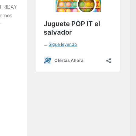
 FRIDAY
enemos
y