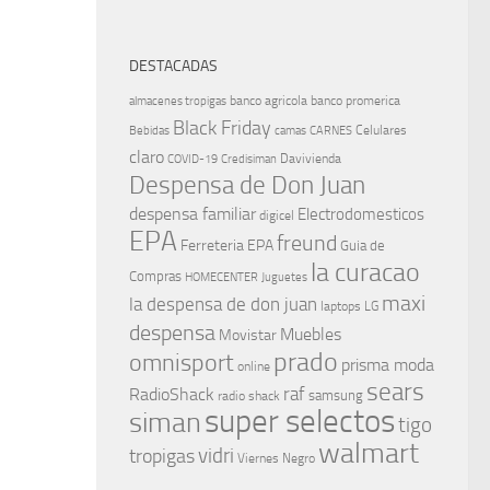
DESTACADAS
banco agricola
banco promerica
almacenes tropigas
Black Friday
Celulares
Bebidas
camas
CARNES
claro
Davivienda
COVID-19
Credisiman
Despensa de Don Juan
despensa familiar
Electrodomesticos
digicel
EPA
freund
Ferreteria EPA
Guia de
la curacao
Compras
HOMECENTER
Juguetes
maxi
la despensa de don juan
laptops
LG
despensa
Muebles
Movistar
prado
omnisport
prisma moda
online
sears
raf
RadioShack
samsung
radio shack
super selectos
siman
tigo
walmart
vidri
tropigas
Viernes Negro