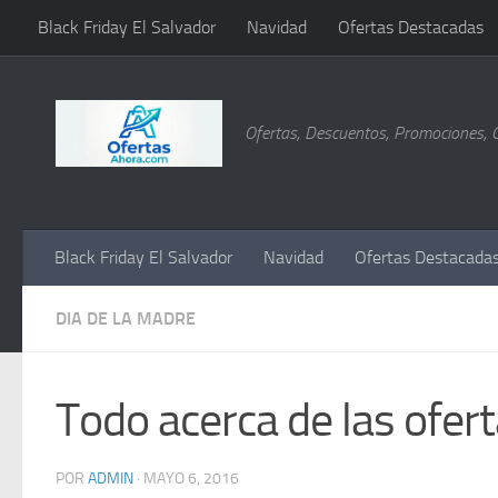
Black Friday El Salvador
Navidad
Ofertas Destacadas
Saltar al contenido
Ofertas, Descuentos, Promociones, 
Black Friday El Salvador
Navidad
Ofertas Destacada
DIA DE LA MADRE
Todo acerca de las ofer
POR
ADMIN
·
MAYO 6, 2016