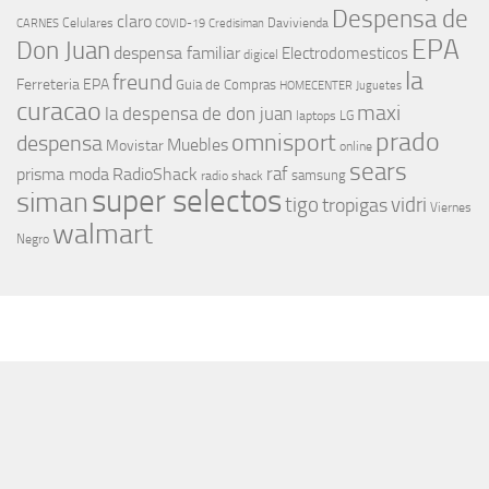
Despensa de
claro
Celulares
Davivienda
CARNES
COVID-19
Credisiman
EPA
Don Juan
despensa familiar
Electrodomesticos
digicel
la
freund
Ferreteria EPA
Guia de Compras
HOMECENTER
Juguetes
curacao
maxi
la despensa de don juan
laptops
LG
prado
omnisport
despensa
Muebles
Movistar
online
sears
raf
prisma moda
RadioShack
samsung
radio shack
super selectos
siman
tigo
vidri
tropigas
Viernes
walmart
Negro
MÁS