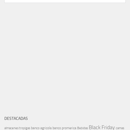
DESTACADAS
Black Friday
banco agricola
banco promerica
almacenes tropigas
Bebidas
camas