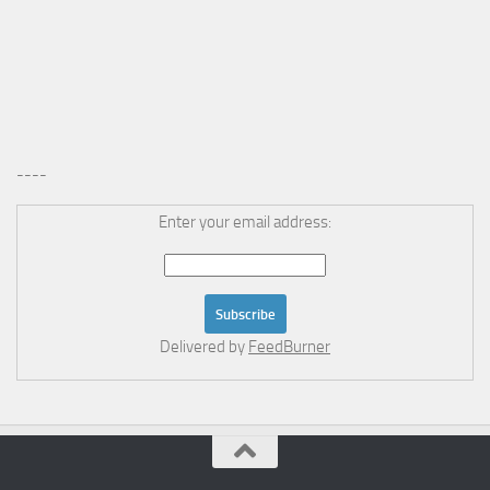
----
Enter your email address:
Delivered by
FeedBurner