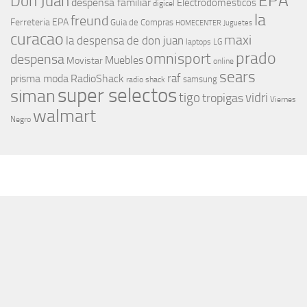
EPA
Don Juan
despensa familiar
Electrodomesticos
digicel
la
freund
Ferreteria EPA
Guia de Compras
HOMECENTER
Juguetes
curacao
maxi
la despensa de don juan
laptops
LG
prado
omnisport
despensa
Muebles
Movistar
online
sears
raf
prisma moda
RadioShack
samsung
radio shack
super selectos
siman
tigo
vidri
tropigas
Viernes
walmart
Negro
MÁS