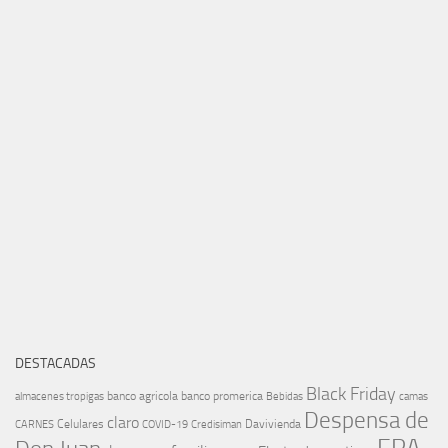
DESTACADAS
Black Friday
banco agricola
banco promerica
almacenes tropigas
Bebidas
camas
Despensa de
claro
Celulares
Davivienda
CARNES
COVID-19
Credisiman