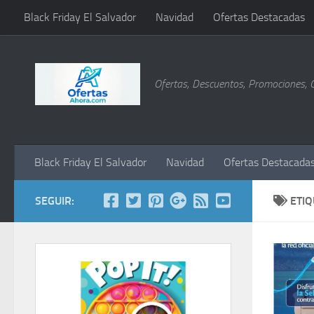
Black Friday El Salvador
Navidad
Ofertas Destacadas
Saltar al contenido
Ofertas, Descuentos, Promociones, 
Black Friday El Salvador
Navidad
Ofertas Destacada
SEGUIR:
ETI