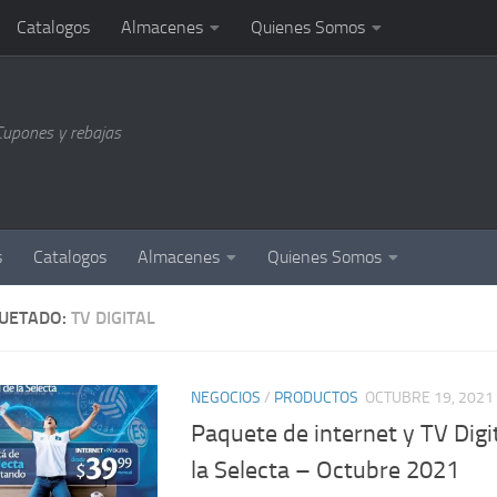
Catalogos
Almacenes
Quienes Somos
Cupones y rebajas
s
Catalogos
Almacenes
Quienes Somos
QUETADO:
TV DIGITAL
NEGOCIOS
/
PRODUCTOS
OCTUBRE 19, 2021
Paquete de internet y TV Digit
la Selecta – Octubre 2021