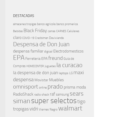
DESTACADAS
banco agricola
banco promerica
almacenes tropigas
Black Friday
Celulares
Bebidas
camas
CARNES
claro
Davivienda
COVID-19
Credisiman
Despensa de Don Juan
despensa familiar
Electrodomesticos
digicel
EPA
freund
Ferreteria EPA
Guia de
la curacao
Compras
HOMECENTER
Juguetes
maxi
la despensa de don juan
laptops
LG
despensa
Muebles
Movistar
prado
omnisport
prisma moda
online
sears
raf
RadioShack
samsung
radio shack
super selectos
siman
tigo
walmart
vidri
tropigas
Viernes Negro