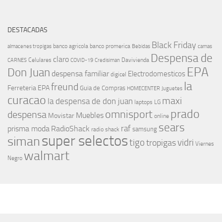
DESTACADAS
Black Friday
banco agricola
banco promerica
almacenes tropigas
Bebidas
camas
Despensa de
claro
Celulares
Davivienda
CARNES
COVID-19
Credisiman
EPA
Don Juan
despensa familiar
Electrodomesticos
digicel
la
freund
Ferreteria EPA
Guia de Compras
HOMECENTER
Juguetes
curacao
maxi
la despensa de don juan
laptops
LG
prado
omnisport
despensa
Muebles
Movistar
online
sears
raf
prisma moda
RadioShack
samsung
radio shack
super selectos
siman
tigo
vidri
tropigas
Viernes
walmart
Negro
MÁS