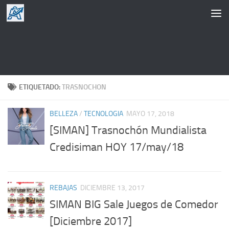
Saltar al contenido
ETIQUETADO:
TRASNOCHON
BELLEZA
/
TECNOLOGIA
MAYO 17, 2018
[SIMAN] Trasnochón Mundialista
Credisiman HOY 17/may/18
REBAJAS
DICIEMBRE 13, 2017
SIMAN BIG Sale Juegos de Comedor
[Diciembre 2017]