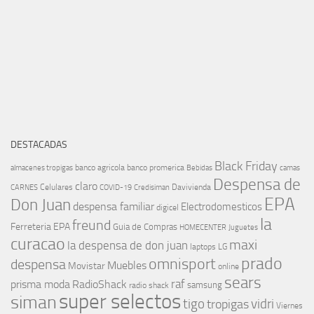
DESTACADAS
Black Friday
banco agricola
banco promerica
almacenes tropigas
Bebidas
camas
Despensa de
claro
Celulares
Davivienda
CARNES
COVID-19
Credisiman
EPA
Don Juan
despensa familiar
Electrodomesticos
digicel
la
freund
Ferreteria EPA
Guia de Compras
HOMECENTER
Juguetes
curacao
maxi
la despensa de don juan
laptops
LG
prado
omnisport
despensa
Muebles
Movistar
online
sears
raf
prisma moda
RadioShack
samsung
radio shack
super selectos
siman
tigo
vidri
tropigas
Viernes