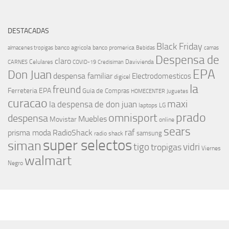
DESTACADAS
Black Friday
banco agricola
banco promerica
almacenes tropigas
Bebidas
camas
Despensa de
claro
Celulares
Davivienda
CARNES
COVID-19
Credisiman
EPA
Don Juan
despensa familiar
Electrodomesticos
digicel
la
freund
Ferreteria EPA
Guia de Compras
HOMECENTER
Juguetes
curacao
maxi
la despensa de don juan
laptops
LG
prado
omnisport
despensa
Muebles
Movistar
online
sears
raf
prisma moda
RadioShack
samsung
radio shack
super selectos
siman
tigo
vidri
tropigas
Viernes
walmart
Negro
MÁS