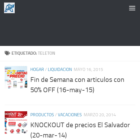
Saltar al contenido
ETIQUETADO:
TELETON
HOGAR
/
LIQUIDACION
MAYO 16, 2015
Fin de Semana con articulos con
50% OFF (16-may-15)
PRODUCTOS
/
VACACIONES
MARZO 20, 2014
KNOCKOUT de precios El Salvador
(20-mar-14)