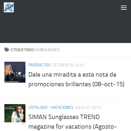
Saltar al contenido
ETIQUETADO:
SUNGLASSES
PRODUCTOS
OCTUBRE 8, 2015
Dale una miradita a esta nota de
promociones brillantes (08-oct-15)
CATALOGO
/
VACACIONES
JULIO 27, 2015
SIMAN Sunglasses TREND
magazine for vacations (Agosto-