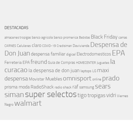
DESTACADAS
Black Friday
banco agricola
banco promerica
almacenes tropigas
Bebidas
camas
Despensa de
claro
Celulares
Davivienda
CARNES
COVID-19
Credisiman
EPA
Don Juan
despensa familiar
Electrodomesticos
digicel
la
freund
Ferreteria EPA
Guia de Compras
HOMECENTER
Juguetes
curacao
maxi
la despensa de don juan
laptops
LG
prado
omnisport
despensa
Muebles
Movistar
online
sears
raf
prisma moda
RadioShack
samsung
radio shack
super selectos
siman
tigo
vidri
tropigas
Viernes
walmart
Negro
MÁS