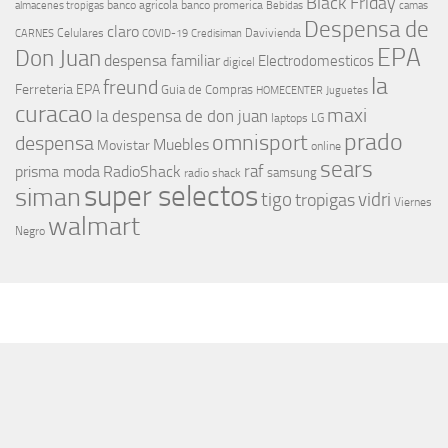
Black Friday
banco agricola
banco promerica
almacenes tropigas
Bebidas
camas
Despensa de
claro
Celulares
Davivienda
CARNES
COVID-19
Credisiman
EPA
Don Juan
despensa familiar
Electrodomesticos
digicel
la
freund
Ferreteria EPA
Guia de Compras
HOMECENTER
Juguetes
curacao
maxi
la despensa de don juan
laptops
LG
prado
omnisport
despensa
Muebles
Movistar
online
sears
raf
prisma moda
RadioShack
samsung
radio shack
super selectos
siman
tigo
vidri
tropigas
Viernes
walmart
Negro
MÁS