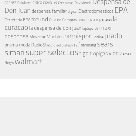
Despensa de
claro
Celulares
Davivienda
CARNES
COVID-19
Credisiman
EPA
Don Juan
despensa familiar
Electrodomesticos
digicel
la
freund
Ferreteria EPA
Guia de Compras
HOMECENTER
Juguetes
curacao
maxi
la despensa de don juan
laptops
LG
prado
omnisport
despensa
Muebles
Movistar
online
sears
raf
prisma moda
RadioShack
samsung
radio shack
super selectos
siman
tigo
vidri
tropigas
Viernes
walmart
Negro
MÁS