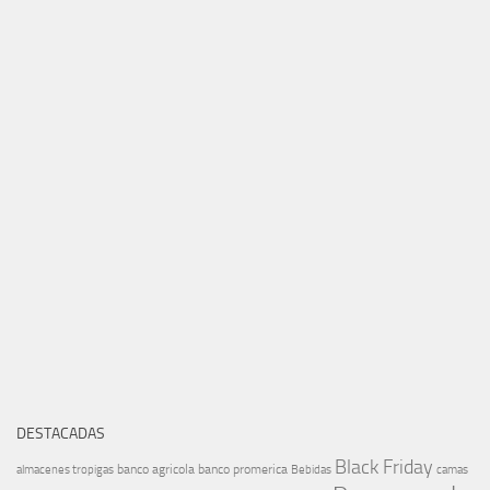
DESTACADAS
Black Friday
banco agricola
banco promerica
almacenes tropigas
Bebidas
camas