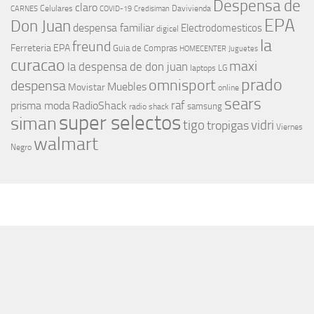
Despensa de
claro
Celulares
Davivienda
CARNES
COVID-19
Credisiman
EPA
Don Juan
despensa familiar
Electrodomesticos
digicel
la
freund
Ferreteria EPA
Guia de Compras
HOMECENTER
Juguetes
curacao
maxi
la despensa de don juan
laptops
LG
prado
omnisport
despensa
Muebles
Movistar
online
sears
raf
prisma moda
RadioShack
samsung
radio shack
super selectos
siman
tigo
vidri
tropigas
Viernes
walmart
Negro
MÁS