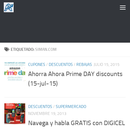
Saltar al contenido
ETIQUETADO:
SIMAN.COM
CUPONES
/
DESCUENTOS
/
REBAJAS
JULIO 15, 2015
Ahorra Ahora Prime DAY discounts
(15-jul-15)
DESCUENTOS
/
SUPERMERCADO
NOVIEMBRE 19, 2013
Navega y habla GRATIS con DIGICEL