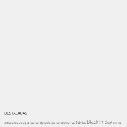
DESTACADAS
Black Friday
banco agricola
banco promerica
almacenes tropigas
Bebidas
camas