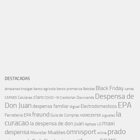
DESTACADAS
Black Friday
banco agricola
banco promerica
almacenes tropigas
Bebidas
camas
Despensa de
claro
Celulares
Davivienda
CARNES
COVID-19
Credisiman
EPA
Don Juan
despensa familiar
Electrodomesticos
digicel
la
freund
Ferreteria EPA
Guia de Compras
HOMECENTER
Juguetes
curacao
maxi
la despensa de don juan
laptops
LG
prado
omnisport
despensa
Muebles
Movistar
online