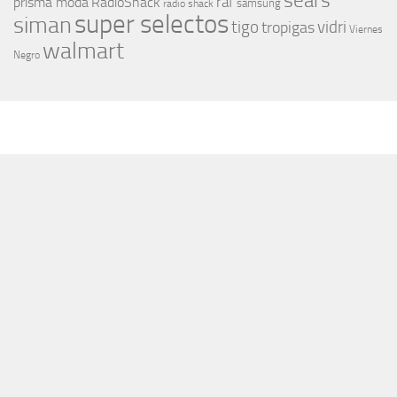
sears
raf
prisma moda
RadioShack
samsung
radio shack
super selectos
siman
tigo
vidri
tropigas
Viernes
walmart
Negro
MÁS