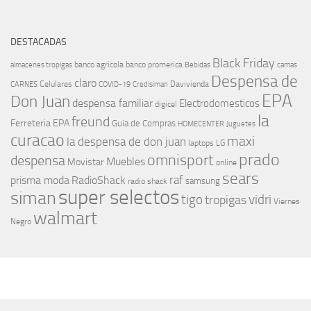
DESTACADAS
Black Friday
banco agricola
banco promerica
almacenes tropigas
Bebidas
camas
Despensa de
claro
Celulares
Davivienda
CARNES
COVID-19
Credisiman
EPA
Don Juan
despensa familiar
Electrodomesticos
digicel
la
freund
Ferreteria EPA
Guia de Compras
HOMECENTER
Juguetes
curacao
maxi
la despensa de don juan
laptops
LG
prado
omnisport
despensa
Muebles
Movistar
online
sears
raf
prisma moda
RadioShack
samsung
radio shack
super selectos
siman
tigo
vidri
tropigas
Viernes
walmart
Negro
MÁS