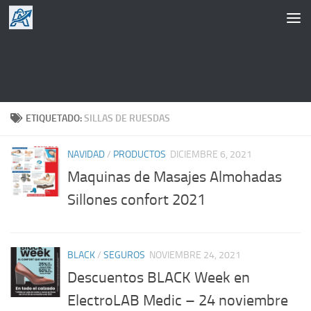
Saltar al contenido
ETIQUETADO:
SILLAS DE RUESDAS
NAVIDAD
/
PRODUCTOS
DICIEMBRE 6, 2021
Maquinas de Masajes Almohadas
Sillones confort 2021
BLACK
/
SEGUROS
NOVIEMBRE 24, 2021
Descuentos BLACK Week en
ElectroLAB Medic – 24 noviembre