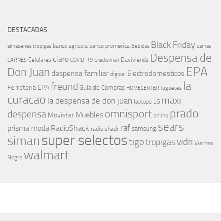
DESTACADAS
Black Friday
banco agricola
banco promerica
almacenes tropigas
Bebidas
camas
Despensa de
claro
Celulares
Davivienda
CARNES
COVID-19
Credisiman
EPA
Don Juan
despensa familiar
Electrodomesticos
digicel
la
freund
Ferreteria EPA
Guia de Compras
HOMECENTER
Juguetes
curacao
maxi
la despensa de don juan
laptops
LG
prado
omnisport
despensa
Muebles
Movistar
online
sears
raf
prisma moda
RadioShack
samsung
radio shack
super selectos
siman
tigo
vidri
tropigas
Viernes
walmart
Negro
MÁS