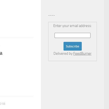
----
Enter your email address:
8
la
Delivered by
FeedBurner
018