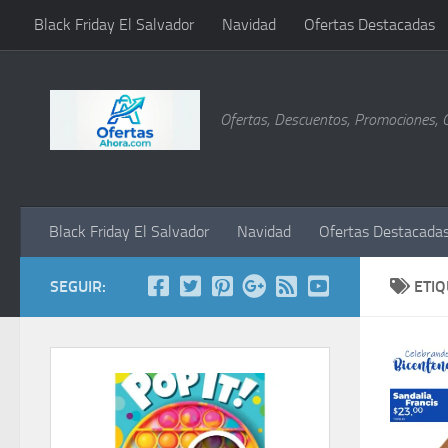
Black Friday El Salvador
Navidad
Ofertas Destacadas
Saltar al contenido
Ofertas, Descuentos, Promociones, 
Black Friday El Salvador
Navidad
Ofertas Destacada
SEGUIR:
ETI