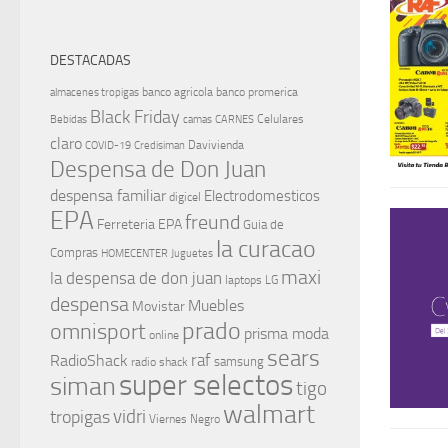
DESTACADAS
banco agricola
banco promerica
almacenes tropigas
Black Friday
Celulares
Bebidas
camas
CARNES
claro
Davivienda
COVID-19
Credisiman
Despensa de Don Juan
despensa familiar
Electrodomesticos
digicel
EPA
freund
Ferreteria EPA
Guia de
la curacao
Compras
HOMECENTER
Juguetes
maxi
la despensa de don juan
laptops
LG
despensa
Muebles
Movistar
prado
omnisport
prisma moda
online
sears
raf
RadioShack
samsung
radio shack
super selectos
siman
tigo
walmart
vidri
tropigas
Viernes Negro