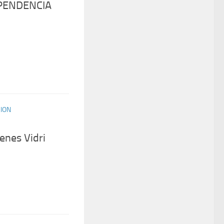
EPENDENCIA
CION
nes Vidri