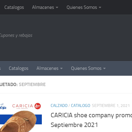
Catalogos
Almacenes
Quienes Somos
Cupones y rebajas
s
Catalogos
Almacenes
Quienes Somos
QUETADO:
SEPTIEMBRE
CALZADO
/
CATALOGO
SEPTIEMBRE 1, 2021
CARICIA shoe company prom
Septiembre 2021