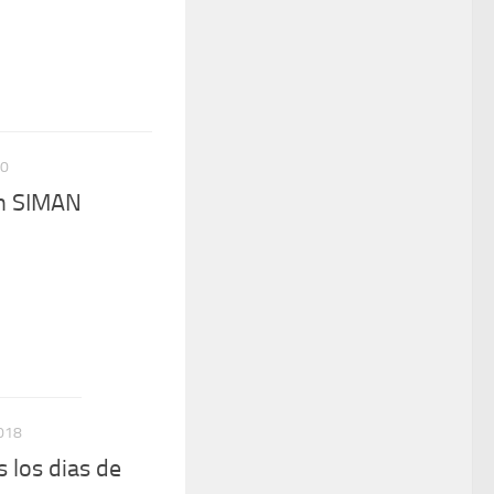
20
en SIMAN
018
 los dias de