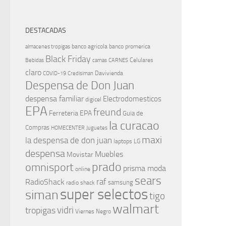
DESTACADAS
banco agricola
banco promerica
almacenes tropigas
Black Friday
Celulares
Bebidas
camas
CARNES
claro
Davivienda
COVID-19
Credisiman
Despensa de Don Juan
despensa familiar
Electrodomesticos
digicel
EPA
freund
Ferreteria EPA
Guia de
la curacao
Compras
HOMECENTER
Juguetes
maxi
la despensa de don juan
laptops
LG
despensa
Muebles
Movistar
prado
omnisport
prisma moda
online
sears
raf
RadioShack
samsung
radio shack
super selectos
siman
tigo
walmart
vidri
tropigas
Viernes Negro