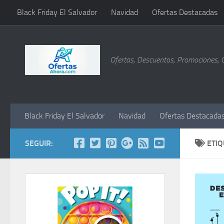
Black Friday El Salvador
Navidad
Ofertas Destacadas
Saltar al contenido
Ofertas, Descuentos, Promociones, 
Black Friday El Salvador
Navidad
Ofertas Destacada
SEGUIR:
ETI