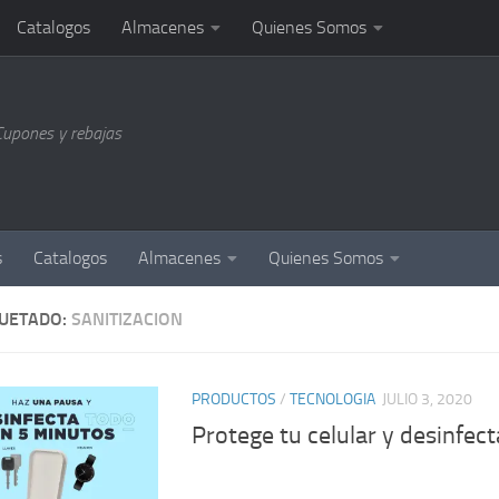
Catalogos
Almacenes
Quienes Somos
Cupones y rebajas
s
Catalogos
Almacenes
Quienes Somos
QUETADO:
SANITIZACION
PRODUCTOS
/
TECNOLOGIA
JULIO 3, 2020
Protege tu celular y desinfect