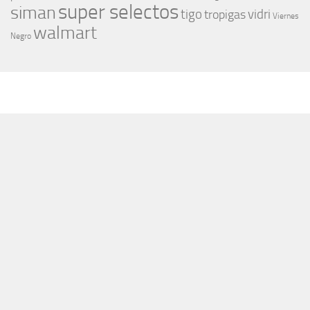
super selectos
siman
tigo
vidri
tropigas
Viernes
walmart
Negro
MÁS