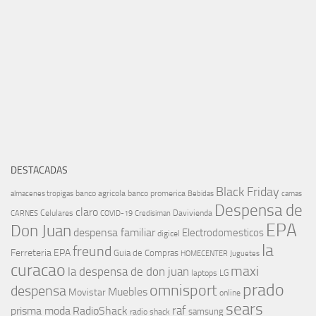
DESTACADAS
Black Friday
banco agricola
banco promerica
almacenes tropigas
Bebidas
camas
Despensa de
claro
Celulares
Davivienda
CARNES
COVID-19
Credisiman
EPA
Don Juan
despensa familiar
Electrodomesticos
digicel
la
freund
Ferreteria EPA
Guia de Compras
HOMECENTER
Juguetes
curacao
maxi
la despensa de don juan
laptops
LG
prado
omnisport
despensa
Muebles
Movistar
online
sears
raf
prisma moda
RadioShack
samsung
radio shack