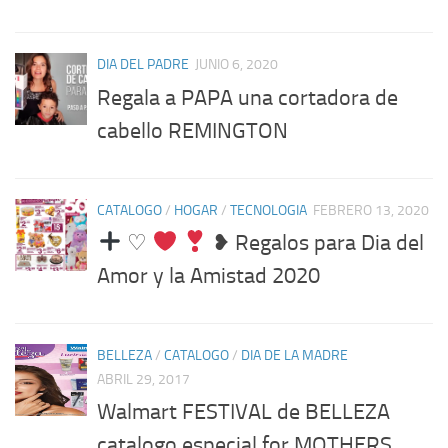
DIA DEL PADRE
JUNIO 6, 2020
Regala a PAPA una cortadora de
cabello REMINGTON
CATALOGO
/
HOGAR
/
TECNOLOGIA
FEBRERO 13, 2020
♡
❥ Regalos para Dia del
Amor y la Amistad 2020
BELLEZA
/
CATALOGO
/
DIA DE LA MADRE
ABRIL 29, 2017
Walmart FESTIVAL de BELLEZA
catalogo especial for MOTHERS