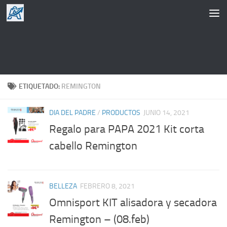
Saltar al contenido
ETIQUETADO:
REMINGTON
DIA DEL PADRE
/
PRODUCTOS
JUNIO 14, 2021
Regalo para PAPA 2021 Kit corta
cabello Remington
BELLEZA
FEBRERO 8, 2021
Omnisport KIT alisadora y secadora
Remington – (08.feb)