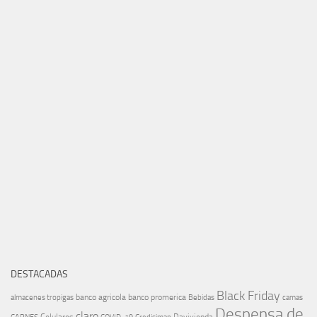
DESTACADAS
Black Friday
banco agricola
banco promerica
almacenes tropigas
Bebidas
camas
Despensa de
claro