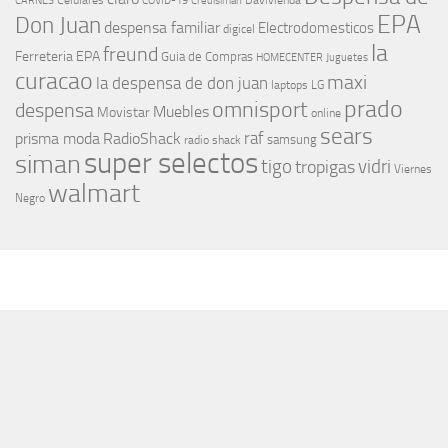
Celulares
Davivienda
CARNES
COVID-19
Credisiman
EPA
Don Juan
despensa familiar
Electrodomesticos
digicel
la
freund
Ferreteria EPA
Guia de Compras
HOMECENTER
Juguetes
curacao
maxi
la despensa de don juan
laptops
LG
prado
omnisport
despensa
Muebles
Movistar
online
sears
raf
prisma moda
RadioShack
samsung
radio shack
super selectos
siman
tigo
vidri
tropigas
Viernes
walmart
Negro
MÁS