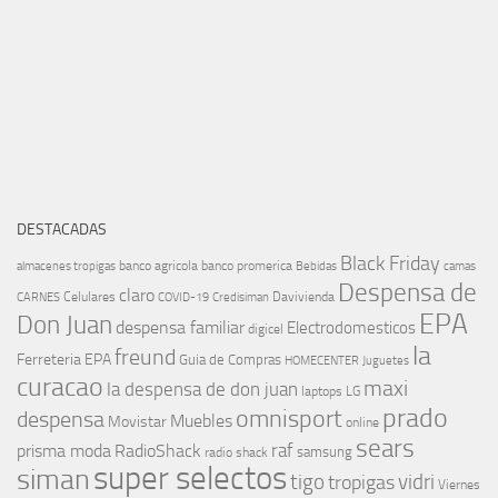
DESTACADAS
Black Friday
banco agricola
banco promerica
almacenes tropigas
Bebidas
camas
Despensa de
claro
Celulares
Davivienda
CARNES
COVID-19
Credisiman
EPA
Don Juan
despensa familiar
Electrodomesticos
digicel
la
freund
Ferreteria EPA
Guia de Compras
HOMECENTER
Juguetes
curacao
maxi
la despensa de don juan
laptops
LG
prado
omnisport
despensa
Muebles
Movistar
online
sears
raf
prisma moda
RadioShack
samsung
radio shack
super selectos
siman
tigo
vidri
tropigas
Viernes