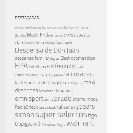
DESTACADAS
banco agricola
banco promerica
almacenes tropigas
Black Friday
Celulares
Bebidas
camas
CARNES
claro
Davivienda
COVID-19
Credisiman
Despensa de Don Juan
despensa familiar
Electrodomesticos
digicel
EPA
freund
Ferreteria EPA
Guia de
la curacao
Compras
HOMECENTER
Juguetes
maxi
la despensa de don juan
laptops
LG
despensa
Muebles
Movistar
prado
omnisport
prisma moda
online
sears
raf
RadioShack
samsung
radio shack
super selectos
siman
tigo
walmart
vidri
tropigas
Viernes Negro