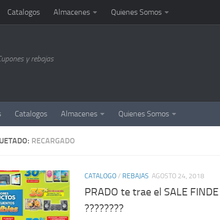
Catalogos
Almacenes
Quienes Somos
Cupones y rebajas
s
Catalogos
Almacenes
Quienes Somos
QUETADO:
RECARGADO
CATALOGO
/
REBAJAS
AGOSTO 24, 2018
PRADO te trae el SALE FIN
????????