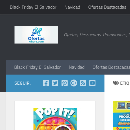
Black Friday El Salvador
Navidad
Ofertas Destacadas
Saltar al contenido
Ofertas, Descuentos, Promociones, 
Black Friday El Salvador
Navidad
Ofertas Destacada
SEGUIR:
ETI