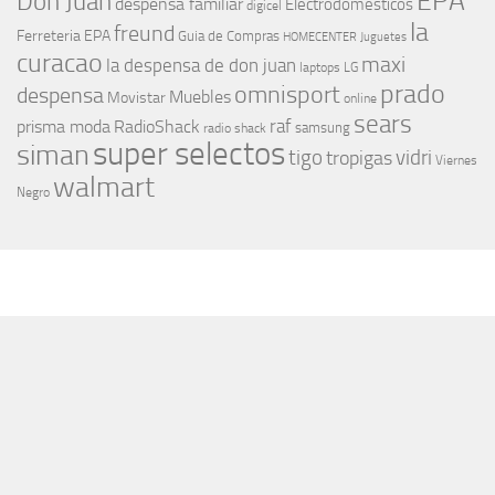
EPA
Don Juan
despensa familiar
Electrodomesticos
digicel
la
freund
Ferreteria EPA
Guia de Compras
HOMECENTER
Juguetes
curacao
maxi
la despensa de don juan
laptops
LG
prado
omnisport
despensa
Muebles
Movistar
online
sears
raf
prisma moda
RadioShack
samsung
radio shack
super selectos
siman
tigo
vidri
tropigas
Viernes
walmart
Negro
MÁS