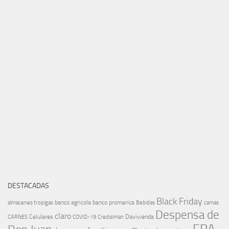
DESTACADAS
Black Friday
banco agricola
banco promerica
almacenes tropigas
Bebidas
camas
Despensa de
claro
Celulares
Davivienda
CARNES
COVID-19
Credisiman