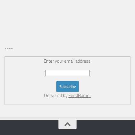
----
Enter your email address:
Delivered by
FeedBurner