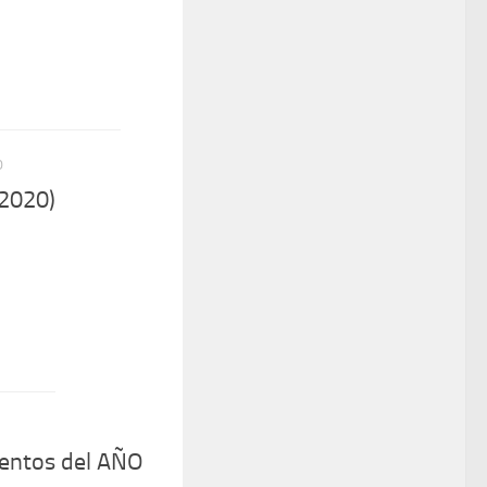
0
 2020)
entos del AÑO