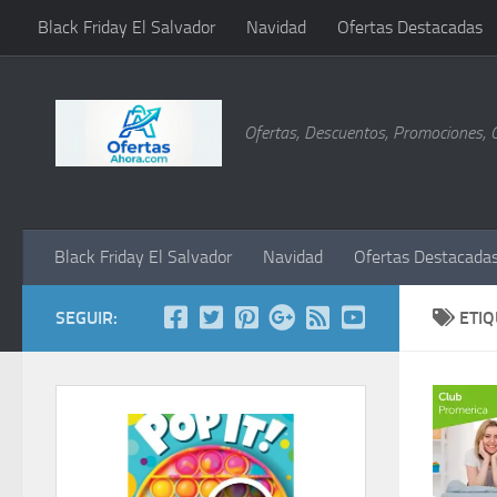
Black Friday El Salvador
Navidad
Ofertas Destacadas
Saltar al contenido
Ofertas, Descuentos, Promociones, 
Black Friday El Salvador
Navidad
Ofertas Destacada
SEGUIR:
ETI