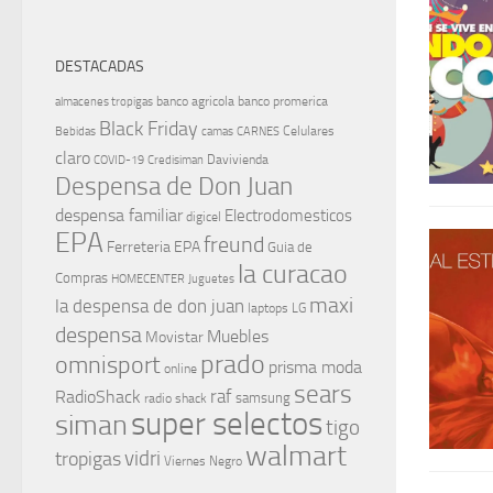
DESTACADAS
banco agricola
banco promerica
almacenes tropigas
Black Friday
Celulares
Bebidas
camas
CARNES
claro
Davivienda
COVID-19
Credisiman
Despensa de Don Juan
despensa familiar
Electrodomesticos
digicel
EPA
freund
Ferreteria EPA
Guia de
la curacao
Compras
HOMECENTER
Juguetes
maxi
la despensa de don juan
laptops
LG
despensa
Muebles
Movistar
prado
omnisport
prisma moda
online
sears
raf
RadioShack
samsung
radio shack
super selectos
siman
tigo
walmart
vidri
tropigas
Viernes Negro