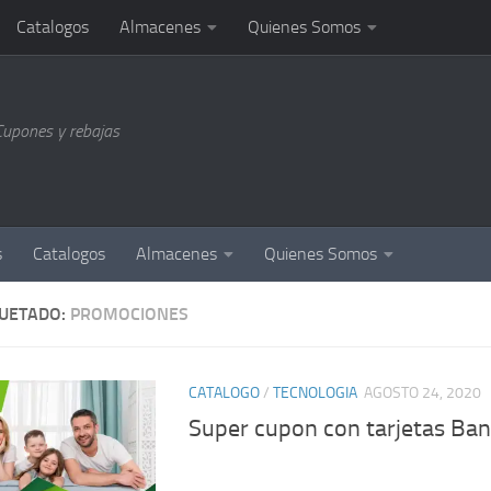
Catalogos
Almacenes
Quienes Somos
Cupones y rebajas
s
Catalogos
Almacenes
Quienes Somos
QUETADO:
PROMOCIONES
CATALOGO
/
TECNOLOGIA
AGOSTO 24, 2020
Super cupon con tarjetas Ba