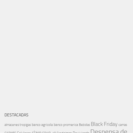
DESTACADAS
Black Friday
banco agricola
banco promerica
almacenes tropigas
Bebidas
camas
Despensa de
claro