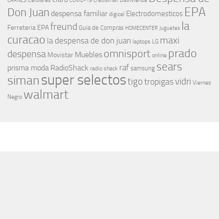
Celulares
Davivienda
CARNES
COVID-19
Credisiman
EPA
Don Juan
despensa familiar
Electrodomesticos
digicel
la
freund
Ferreteria EPA
Guia de Compras
HOMECENTER
Juguetes
curacao
maxi
la despensa de don juan
laptops
LG
prado
omnisport
despensa
Muebles
Movistar
online
sears
raf
prisma moda
RadioShack
samsung
radio shack
super selectos
siman
tigo
vidri
tropigas
Viernes
walmart
Negro
MÁS