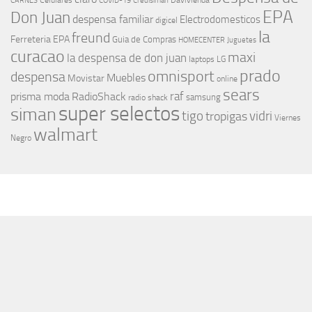
Celulares
Davivienda
CARNES
COVID-19
Credisiman
EPA
Don Juan
despensa familiar
Electrodomesticos
digicel
la
freund
Ferreteria EPA
Guia de Compras
HOMECENTER
Juguetes
curacao
maxi
la despensa de don juan
laptops
LG
prado
omnisport
despensa
Muebles
Movistar
online
sears
raf
prisma moda
RadioShack
samsung
radio shack
super selectos
siman
tigo
vidri
tropigas
Viernes
walmart
Negro
MÁS