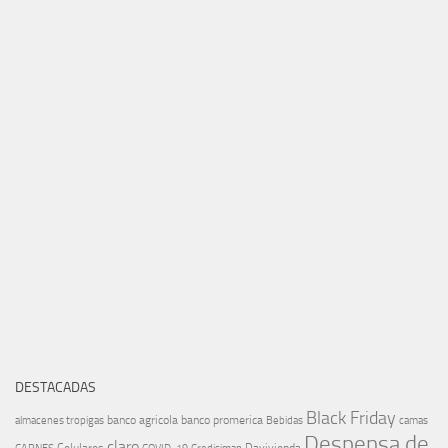
DESTACADAS
Black Friday
banco agricola
banco promerica
almacenes tropigas
Bebidas
camas
Despensa de
claro