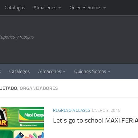
Catalogos
Almacenes
Quienes Somos
Cupones y rebajas
s
Catalogos
Almacenes
Quienes Somos
QUETADO:
ORGANIZADORES
REGRESO A CLASES
ENERO 3, 2015
Let’s go to school MAXI FERI