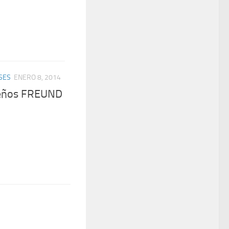
SES
ENERO 8, 2014
oreños FREUND