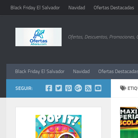
Black Friday El Salvador
Navidad
Ofertas Destacadas
Saltar al contenido
Ofertas, Descuentos, Promociones, 
Black Friday El Salvador
Navidad
Ofertas Destacada
SEGUIR:
ETI