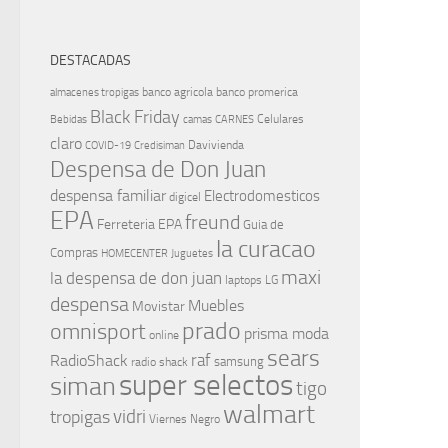
DESTACADAS
banco agricola
banco promerica
almacenes tropigas
Black Friday
Celulares
Bebidas
camas
CARNES
claro
Davivienda
COVID-19
Credisiman
Despensa de Don Juan
despensa familiar
Electrodomesticos
digicel
EPA
freund
Ferreteria EPA
Guia de
la curacao
Compras
HOMECENTER
Juguetes
maxi
la despensa de don juan
laptops
LG
despensa
Muebles
Movistar
prado
omnisport
prisma moda
online
sears
raf
RadioShack
samsung
radio shack
super selectos
siman
tigo
walmart
vidri
tropigas
Viernes Negro