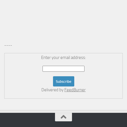
----
Enter your email address:
Delivered by
FeedBurner