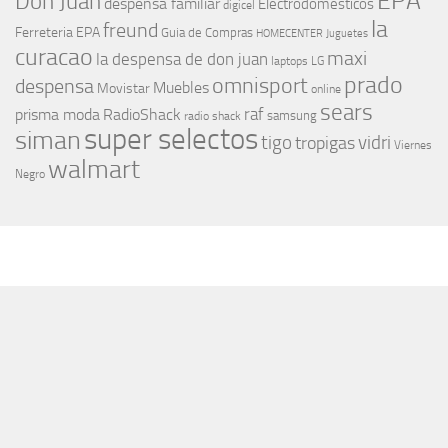
EPA
Don Juan
despensa familiar
Electrodomesticos
digicel
la
freund
Ferreteria EPA
Guia de Compras
HOMECENTER
Juguetes
curacao
maxi
la despensa de don juan
laptops
LG
prado
omnisport
despensa
Muebles
Movistar
online
sears
raf
prisma moda
RadioShack
samsung
radio shack
super selectos
siman
tigo
vidri
tropigas
Viernes
walmart
Negro
MÁS