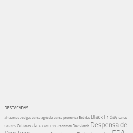
DESTACADAS
Black Friday
banco agricola
banco promerica
almacenes tropigas
Bebidas
camas
Despensa de
claro
Celulares
Davivienda
CARNES
COVID-19
Credisiman