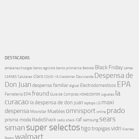
DESTACADAS
Black Friday
banco agricola
banco promerica
almacenes tropigas
Bebidas
camas
Despensa de
claro
Celulares
Davivienda
CARNES
COVID-19
Credisiman
EPA
Don Juan
despensa familiar
Electrodomesticos
digicel
la
freund
Ferreteria EPA
Guia de Compras
HOMECENTER
Juguetes
curacao
maxi
la despensa de don juan
laptops
LG
prado
omnisport
despensa
Muebles
Movistar
online
sears
raf
prisma moda
RadioShack
samsung
radio shack
super selectos
siman
tigo
vidri
tropigas
Viernes
walmart
Negro