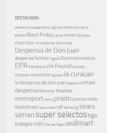
DESTACADAS
banco agricola
banco promerica
almacenes tropigas
Black Friday
Celulares
Bebidas
camas
CARNES
claro
Davivienda
COVID-19
Credisiman
Despensa de Don Juan
despensa familiar
Electrodomesticos
digicel
EPA
freund
Ferreteria EPA
Guia de
la curacao
Compras
HOMECENTER
Juguetes
maxi
la despensa de don juan
laptops
LG
despensa
Muebles
Movistar
prado
omnisport
prisma moda
online
sears
raf
RadioShack
samsung
radio shack
super selectos
siman
tigo
walmart
vidri
tropigas
Viernes Negro