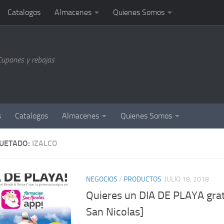
Catalogos
Almacenes
Quienes Somos
Cupones y rebajas
s
Catalogos
Almacenes
Quienes Somos
QUETADO:
IZALCO
NEGOCIOS
/
PRODUCTOS
JULIO 18, 2018
Quieres un DIA DE PLAYA grat
San Nicolas]