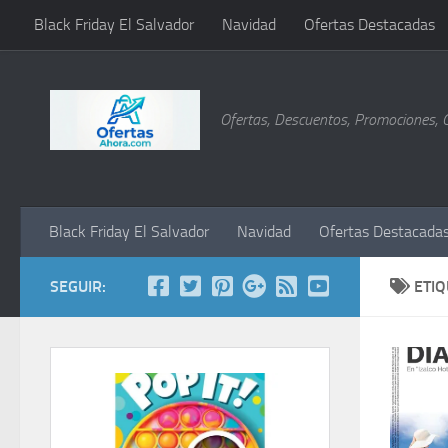
Black Friday El Salvador
Navidad
Ofertas Destacadas
Saltar al contenido
Ofertas, Descuentos, Promociones, 
Black Friday El Salvador
Navidad
Ofertas Destacada
SEGUIR:
ETI