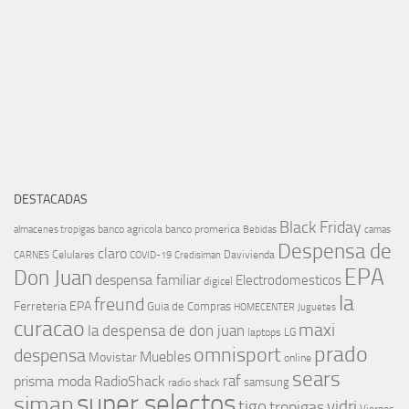
DESTACADAS
Black Friday
banco agricola
banco promerica
almacenes tropigas
Bebidas
camas
Despensa de
claro
Celulares
Davivienda
CARNES
COVID-19
Credisiman
EPA
Don Juan
despensa familiar
Electrodomesticos
digicel
la
freund
Ferreteria EPA
Guia de Compras
HOMECENTER
Juguetes
curacao
maxi
la despensa de don juan
laptops
LG
prado
omnisport
despensa
Muebles
Movistar
online
sears
raf
prisma moda
RadioShack
samsung
radio shack
super selectos
siman
tigo
vidri
tropigas