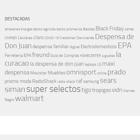
DESTACADAS
Black Friday
banco agricola
banco promerica
almacenes tropigas
Bebidas
camas
Despensa de
claro
Celulares
Davivienda
CARNES
COVID-19
Credisiman
EPA
Don Juan
despensa familiar
Electrodomesticos
digicel
la
freund
Ferreteria EPA
Guia de Compras
HOMECENTER
Juguetes
curacao
maxi
la despensa de don juan
laptops
LG
prado
omnisport
despensa
Muebles
Movistar
online
sears
raf
prisma moda
RadioShack
samsung
radio shack
super selectos
siman
tigo
vidri
tropigas
Viernes
walmart
Negro
MÁS