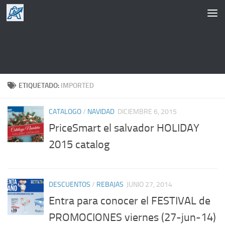
Saltar al contenido
ETIQUETADO:
IMPORTED
CATALOGO
/
NAVIDAD
DICIEMBRE 6, 2015
PriceSmart el salvador HOLIDAY
2015 catalog
DESCUENTOS
/
REBAJAS
JUNIO 27, 2014
Entra para conocer el FESTIVAL de
PROMOCIONES viernes (27-jun-14)