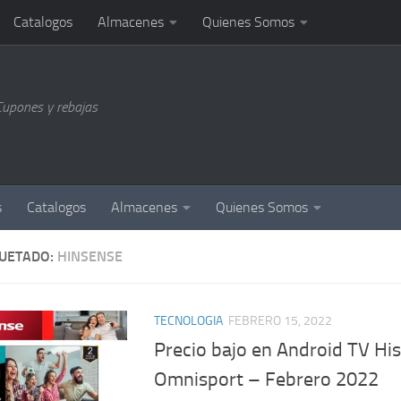
Catalogos
Almacenes
Quienes Somos
Cupones y rebajas
s
Catalogos
Almacenes
Quienes Somos
QUETADO:
HINSENSE
TECNOLOGIA
FEBRERO 15, 2022
Precio bajo en Android TV Hi
Omnisport – Febrero 2022