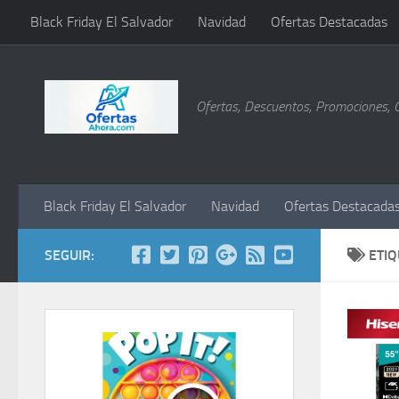
Black Friday El Salvador
Navidad
Ofertas Destacadas
Saltar al contenido
Ofertas, Descuentos, Promociones, 
Black Friday El Salvador
Navidad
Ofertas Destacada
SEGUIR:
ETI