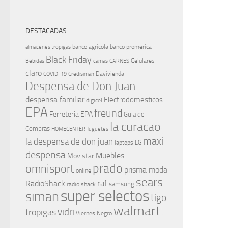
DESTACADAS
banco agricola
banco promerica
almacenes tropigas
Black Friday
Celulares
Bebidas
camas
CARNES
claro
Davivienda
COVID-19
Credisiman
Despensa de Don Juan
despensa familiar
Electrodomesticos
digicel
EPA
freund
Ferreteria EPA
Guia de
la curacao
Compras
HOMECENTER
Juguetes
maxi
la despensa de don juan
laptops
LG
despensa
Muebles
Movistar
prado
omnisport
prisma moda
online
sears
raf
RadioShack
samsung
radio shack
super selectos
siman
tigo
walmart
vidri
tropigas
Viernes Negro