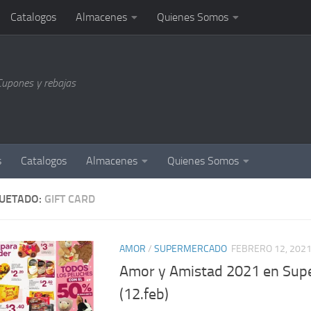
Catalogos
Almacenes
Quienes Somos
Cupones y rebajas
s
Catalogos
Almacenes
Quienes Somos
QUETADO:
GIFT CARD
AMOR
/
SUPERMERCADO
FEBRERO 12, 202
Amor y Amistad 2021 en Supe
(12.feb)