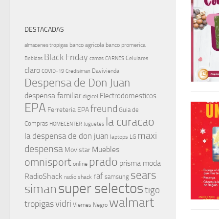
DESTACADAS
banco agricola
banco promerica
almacenes tropigas
Black Friday
Celulares
Bebidas
camas
CARNES
claro
Davivienda
COVID-19
Credisiman
Despensa de Don Juan
despensa familiar
Electrodomesticos
digicel
EPA
freund
Ferreteria EPA
Guia de
la curacao
Compras
HOMECENTER
Juguetes
maxi
la despensa de don juan
laptops
LG
despensa
Muebles
Movistar
prado
omnisport
prisma moda
online
sears
raf
RadioShack
samsung
radio shack
super selectos
siman
tigo
walmart
vidri
tropigas
Viernes Negro