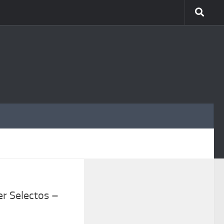
MÁS
1
r Selectos –