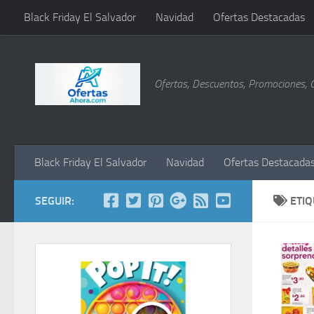
Black Friday El Salvador
Navidad
Ofertas Destacadas
Saltar al contenido
Ofertas, Descuentos, Promociones, 
Black Friday El Salvador
Navidad
Ofertas Destacada
SEGUIR:
ETI