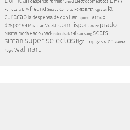
EPA
Don Juan
despensa familiar
Electrodomesticos
digicel
la
freund
Ferreteria EPA
Guia de Compras
HOMECENTER
Juguetes
curacao
maxi
la despensa de don juan
laptops
LG
prado
omnisport
despensa
Muebles
Movistar
online
sears
raf
prisma moda
RadioShack
samsung
radio shack
super selectos
siman
tigo
vidri
tropigas
Viernes
walmart
Negro
MÁS