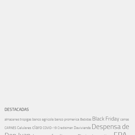
DESTACADAS
Black Friday
banco agricola
banco promerica
almacenes tropigas
Bebidas
camas
Despensa de
claro
Celulares
Davivienda
CARNES
COVID-19
Credisiman