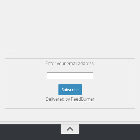
----
Enter your email address:
Delivered by
FeedBurner