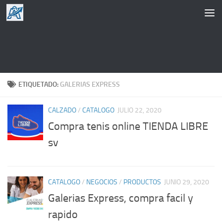
Saltar al contenido
ETIQUETADO:
GALERIAS EXPRESS
CALZADO
/
CATALOGO
JULIO 22, 2020
Compra tenis online TIENDA LIBRE
sv
CATALOGO
/
NEGOCIOS
/
PRODUCTOS
JUNIO 29, 2020
Galerias Express, compra facil y
rapido