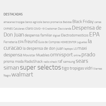
DESTACADAS
Black Friday
banco agricola
banco promerica
almacenes tropigas
Bebidas
camas
Despensa de
claro
Celulares
Davivienda
CARNES
COVID-19
Credisiman
EPA
Don Juan
despensa familiar
Electrodomesticos
digicel
la
freund
Ferreteria EPA
Guia de Compras
HOMECENTER
Juguetes
curacao
maxi
la despensa de don juan
laptops
LG
prado
omnisport
despensa
Muebles
Movistar
online
sears
raf
prisma moda
RadioShack
samsung
radio shack
super selectos
siman
tigo
vidri
tropigas
Viernes
walmart
Negro
MÁS