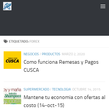
Saltar al contenido
ETIQUETADO:
FOREX
NEGOCIOS
/
PRODUCTOS
MARZO 2, 2020
Como funciona Remesas y Pagos
CUSCA
SUPERMERCADO
/
TECNOLOGIA
OCTUBRE 14, 2015
Mantene tu economia con ofertas al
costo (14-oct-15)