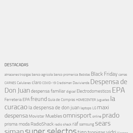
DESTACADAS
Black Friday
banco agricola
banco promerica
almacenes tropigas
Bebidas
camas
Despensa de
claro
Celulares
Davivienda
CARNES
COVID-19
Credisiman
EPA
Don Juan
despensa familiar
Electrodomesticos
digicel
la
freund
Ferreteria EPA
Guia de Compras
HOMECENTER
Juguetes
curacao
maxi
la despensa de don juan
laptops
LG
prado
omnisport
despensa
Muebles
Movistar
online
sears
raf
prisma moda
RadioShack
samsung
radio shack
super selectos
siman
tigo
vidri
tropigas