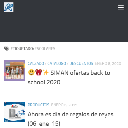
Saltar al contenido
ETIQUETADO:
ESCOLARES
CALZADO
/
CATALOGO
/
DESCUENTOS
ENERO 8, 2020
SIMAN ofertas back to
school 2020
PRODUCTOS
ENERO 6, 2015
Ahora es dia de regalos de reyes
(06-ene-15)