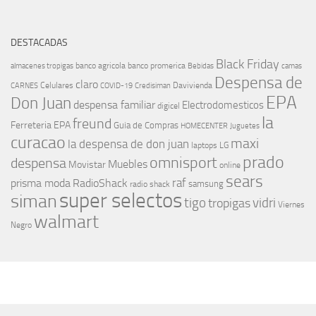
DESTACADAS
Black Friday
banco agricola
banco promerica
almacenes tropigas
Bebidas
camas
Despensa de
claro
Celulares
Davivienda
CARNES
COVID-19
Credisiman
EPA
Don Juan
despensa familiar
Electrodomesticos
digicel
la
freund
Ferreteria EPA
Guia de Compras
HOMECENTER
Juguetes
curacao
maxi
la despensa de don juan
laptops
LG
prado
omnisport
despensa
Muebles
Movistar
online
sears
raf
prisma moda
RadioShack
samsung
radio shack
super selectos
siman
tigo
vidri
tropigas
Viernes
walmart
Negro
MÁS