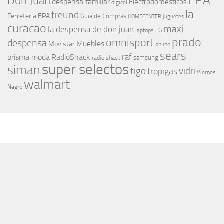
EPA
Don Juan
despensa familiar
Electrodomesticos
digicel
la
freund
Ferreteria EPA
Guia de Compras
HOMECENTER
Juguetes
curacao
maxi
la despensa de don juan
laptops
LG
prado
omnisport
despensa
Muebles
Movistar
online
sears
raf
prisma moda
RadioShack
samsung
radio shack
super selectos
siman
tigo
vidri
tropigas
Viernes
walmart
Negro
MÁS