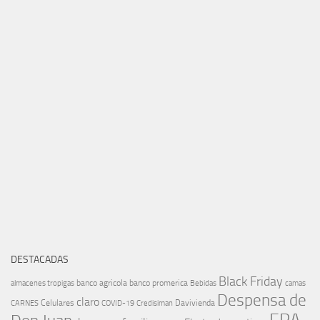
DESTACADAS
Black Friday
banco agricola
banco promerica
almacenes tropigas
Bebidas
camas
Despensa de
claro
Celulares
Davivienda
CARNES
COVID-19
Credisiman