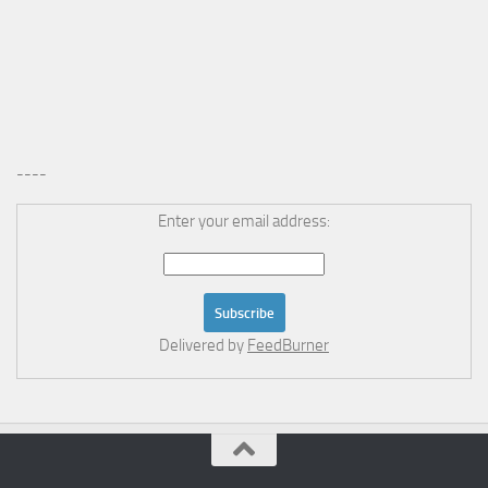
----
Enter your email address:
Delivered by
FeedBurner