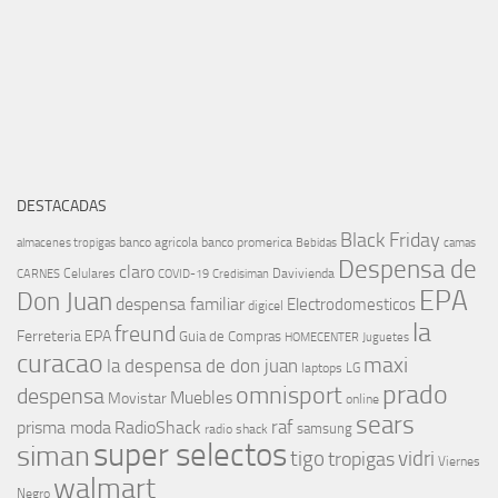
DESTACADAS
Black Friday
banco agricola
banco promerica
almacenes tropigas
Bebidas
camas
Despensa de
claro
Celulares
Davivienda
CARNES
COVID-19
Credisiman
EPA
Don Juan
despensa familiar
Electrodomesticos
digicel
la
freund
Ferreteria EPA
Guia de Compras
HOMECENTER
Juguetes
curacao
maxi
la despensa de don juan
laptops
LG
prado
omnisport
despensa
Muebles
Movistar
online
sears
raf
prisma moda
RadioShack
samsung
radio shack
super selectos
siman
tigo
vidri
tropigas
Viernes
walmart
Negro