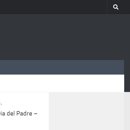
MÁS
14
ia del Padre –