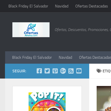
Black Friday El Salvador
Navidad
Ofertas Destacadas
Saltar al contenido
Ofertas, Descuentos, Promociones, 
Black Friday El Salvador
Navidad
Ofertas Destacada
SEGUIR:
ETI