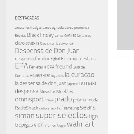
DESTACADAS
banco agricola
banco promerica
almacenes tropigas
Black Friday
Celulares
Bebidas
camas
CARNES
claro
Davivienda
COVID-19
Credisiman
Despensa de Don Juan
despensa familiar
Electrodomesticos
digicel
EPA
freund
Ferreteria EPA
Guia de
la curacao
Compras
HOMECENTER
Juguetes
maxi
la despensa de don juan
laptops
LG
despensa
Muebles
Movistar
prado
omnisport
prisma moda
online
sears
raf
RadioShack
samsung
radio shack
super selectos
siman
tigo
walmart
vidri
tropigas
Viernes Negro