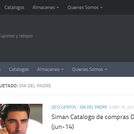
Catalogos
Almacenes
Quienes Somos
Cupones y rebajas
s
Catalogos
Almacenes
Quienes Somos
QUETADO:
DIA DEL PADRE
DESCUENTOS
/
DIA DEL PADRE
JUNIO 16, 20
Siman Catalogo de compras D
(jun-14)