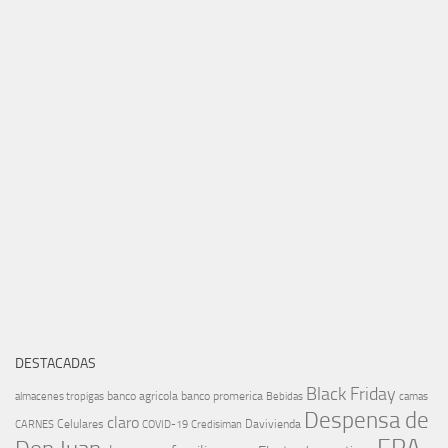
DESTACADAS
Black Friday
banco agricola
banco promerica
almacenes tropigas
Bebidas
camas
Despensa de
claro
Celulares
Davivienda
CARNES
COVID-19
Credisiman