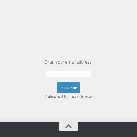
----
Enter your email address:
Delivered by
FeedBurner