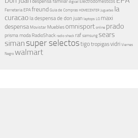
EPA
Don Juan
despensa familiar
Electrodomesticos
digicel
la
freund
Ferreteria EPA
Guia de Compras
HOMECENTER
Juguetes
curacao
maxi
la despensa de don juan
laptops
LG
prado
omnisport
despensa
Muebles
Movistar
online
sears
raf
prisma moda
RadioShack
samsung
radio shack
super selectos
siman
tigo
vidri
tropigas
Viernes
walmart
Negro
MÁS