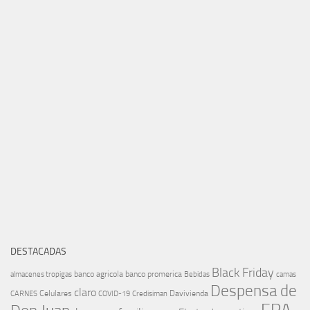
DESTACADAS
Black Friday
banco agricola
banco promerica
almacenes tropigas
Bebidas
camas
Despensa de
claro
Celulares
Davivienda
CARNES
COVID-19
Credisiman