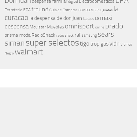
EPA
Don Juan
despensa familiar
Electrodomesticos
digicel
la
freund
Ferreteria EPA
Guia de Compras
HOMECENTER
Juguetes
curacao
maxi
la despensa de don juan
laptops
LG
prado
omnisport
despensa
Muebles
Movistar
online
sears
raf
prisma moda
RadioShack
samsung
radio shack
super selectos
siman
tigo
vidri
tropigas
Viernes
walmart
Negro
MÁS