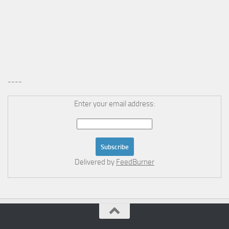
----
Enter your email address:
Delivered by
FeedBurner