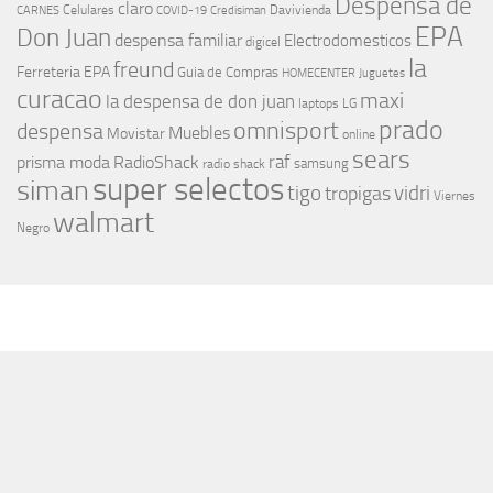
Despensa de
claro
Celulares
Davivienda
CARNES
COVID-19
Credisiman
EPA
Don Juan
despensa familiar
Electrodomesticos
digicel
la
freund
Ferreteria EPA
Guia de Compras
HOMECENTER
Juguetes
curacao
maxi
la despensa de don juan
laptops
LG
prado
omnisport
despensa
Muebles
Movistar
online
sears
raf
prisma moda
RadioShack
samsung
radio shack
super selectos
siman
tigo
vidri
tropigas
Viernes
walmart
Negro
MÁS