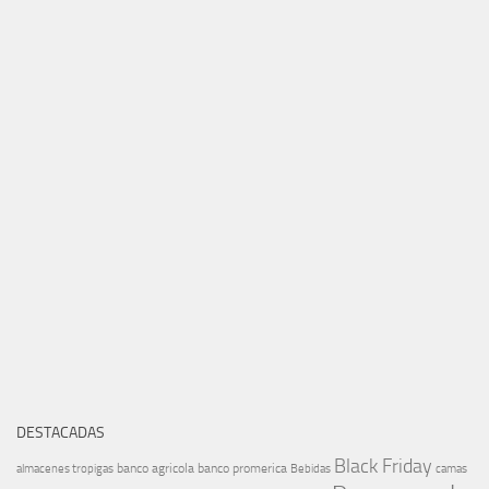
DESTACADAS
Black Friday
banco agricola
banco promerica
almacenes tropigas
Bebidas
camas