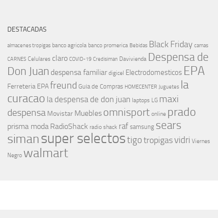
DESTACADAS
Black Friday
banco agricola
banco promerica
almacenes tropigas
Bebidas
camas
Despensa de
claro
Celulares
Davivienda
CARNES
COVID-19
Credisiman
EPA
Don Juan
despensa familiar
Electrodomesticos
digicel
la
freund
Ferreteria EPA
Guia de Compras
HOMECENTER
Juguetes
curacao
maxi
la despensa de don juan
laptops
LG
prado
omnisport
despensa
Muebles
Movistar
online
sears
raf
prisma moda
RadioShack
samsung
radio shack
super selectos
siman
tigo
vidri
tropigas
Viernes
walmart
Negro
MÁS