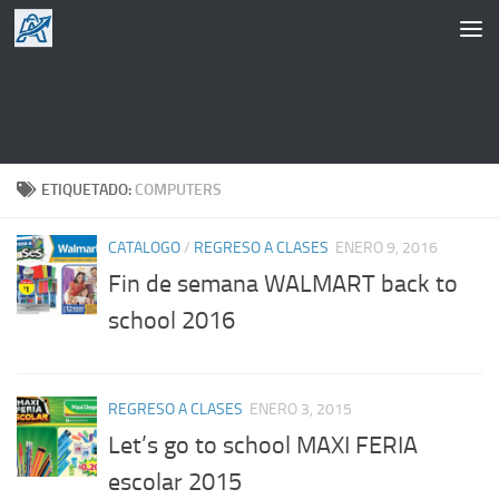
Saltar al contenido
ETIQUETADO:
COMPUTERS
CATALOGO
/
REGRESO A CLASES
ENERO 9, 2016
Fin de semana WALMART back to
school 2016
REGRESO A CLASES
ENERO 3, 2015
Let’s go to school MAXI FERIA
escolar 2015