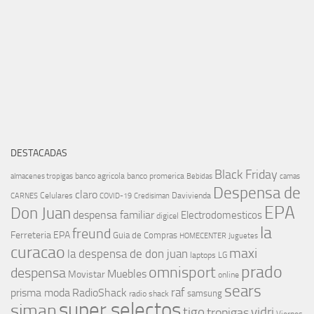
DESTACADAS
Black Friday
banco agricola
banco promerica
almacenes tropigas
Bebidas
camas
Despensa de
claro
Celulares
Davivienda
CARNES
COVID-19
Credisiman
EPA
Don Juan
despensa familiar
Electrodomesticos
digicel
la
freund
Ferreteria EPA
Guia de Compras
HOMECENTER
Juguetes
curacao
maxi
la despensa de don juan
laptops
LG
prado
omnisport
despensa
Muebles
Movistar
online
sears
raf
prisma moda
RadioShack
samsung
radio shack
super selectos
siman
tigo
vidri
tropigas