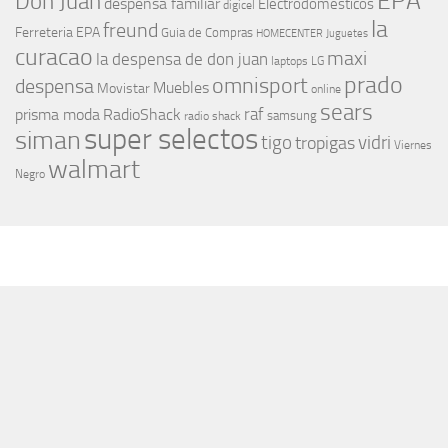
EPA
Don Juan
despensa familiar
Electrodomesticos
digicel
la
freund
Ferreteria EPA
Guia de Compras
HOMECENTER
Juguetes
curacao
maxi
la despensa de don juan
laptops
LG
prado
omnisport
despensa
Muebles
Movistar
online
sears
raf
prisma moda
RadioShack
samsung
radio shack
super selectos
siman
tigo
vidri
tropigas
Viernes
walmart
Negro
MÁS