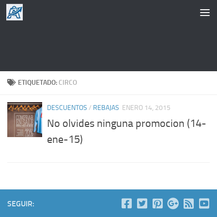
Saltar al contenido
ETIQUETADO:
CIRCO
DESCUENTOS
/
REBAJAS
ENERO 14, 2015
No olvides ninguna promocion (14-
ene-15)
SEGUIR: