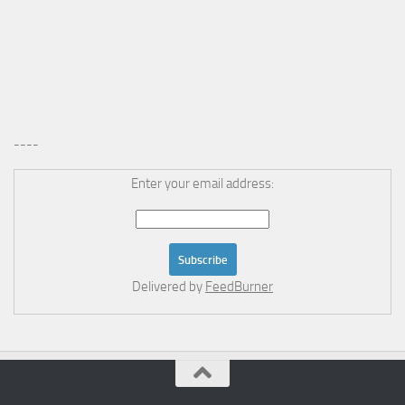
----
Enter your email address:
Delivered by
FeedBurner