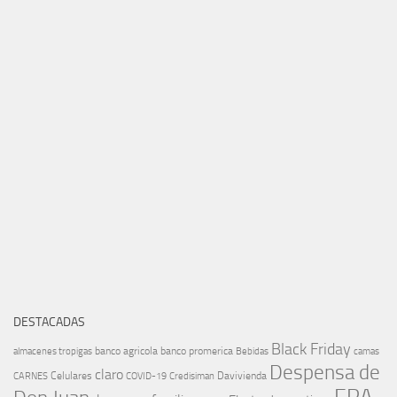
DESTACADAS
Black Friday
banco agricola
banco promerica
almacenes tropigas
Bebidas
camas
Despensa de
claro
Celulares
Davivienda
CARNES
COVID-19
Credisiman