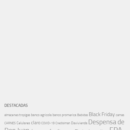
DESTACADAS
Black Friday
banco agricola
banco promerica
almacenes tropigas
Bebidas
camas
Despensa de
claro
Celulares
Davivienda
CARNES
COVID-19
Credisiman