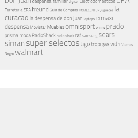
EPA
Don Juan
despensa familiar
Electrodomesticos
digicel
la
freund
Ferreteria EPA
Guia de Compras
HOMECENTER
Juguetes
curacao
maxi
la despensa de don juan
laptops
LG
prado
omnisport
despensa
Muebles
Movistar
online
sears
raf
prisma moda
RadioShack
samsung
radio shack
super selectos
siman
tigo
vidri
tropigas
Viernes
walmart
Negro
MÁS