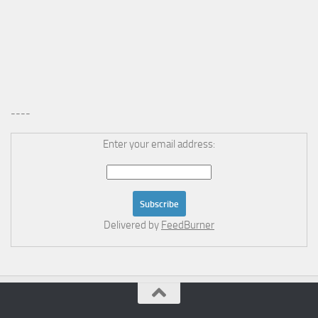
----
Enter your email address:
Delivered by
FeedBurner