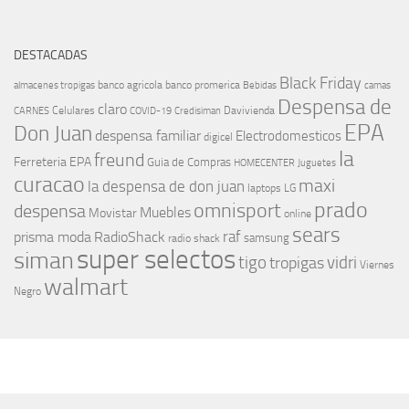
DESTACADAS
Black Friday
banco agricola
banco promerica
almacenes tropigas
Bebidas
camas
Despensa de
claro
Celulares
Davivienda
CARNES
COVID-19
Credisiman
EPA
Don Juan
despensa familiar
Electrodomesticos
digicel
la
freund
Ferreteria EPA
Guia de Compras
HOMECENTER
Juguetes
curacao
maxi
la despensa de don juan
laptops
LG
prado
omnisport
despensa
Muebles
Movistar
online
sears
raf
prisma moda
RadioShack
samsung
radio shack
super selectos
siman
tigo
vidri
tropigas
Viernes
walmart
Negro
MÁS